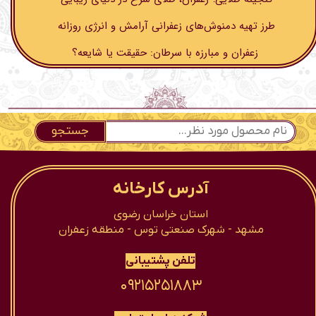
طرز تهیه دمنوش‌های زعفرانی آرامش و انرژی روزانه
زعفران و مبارزه با سرطان: حقیقت یا شایعه؟
جستجو
آدرس کارخانه
استان خراسان رضوی
مشهد - شهرک صنعتی توس - منطقه زعفران
تلفن پشتیبانی
۰۹۲۱۵۲۵۱۸۸۳