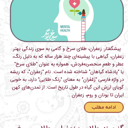
پیشگفتار: زعفران، طلای سرخ و گامی به سوی زندگی بهتر
زعفران، گیاهی با پیشینه‌ای چند هزار ساله که به دلیل رنگ،
عطر و طعم منحصربه‌فردش، همواره به عنوان "طلای سرخ"
یا "پادشاه گیاهان" شناخته شده است. نام "زعفران"، که ریشه
در واژه فارسی "زَعْفَرَان" به معنای "رنگ طلایی" دارد، به خوبی
گویای ارزش این گیاه در طول تاریخ است. از تمدن‌های کهن
ایران تا یونان و روم، زعفران …
ادامه مطلب