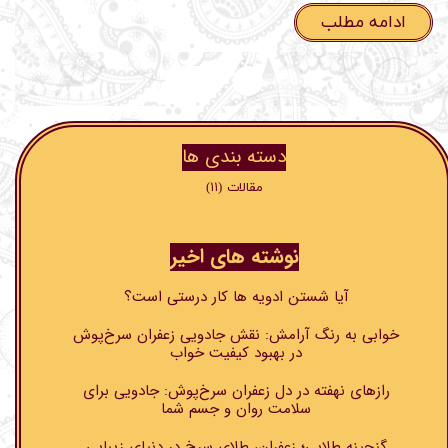
ادامه مطلب
۱
۲
بعدی
دسته بندی ها​​​​​​​
مقالات
(۱۱)
نوشته های اخیر
آیا شستن ادویه ها کار درستی است؟
خوابی به رنگ آرامش: نقش جادویی زعفران سرخ‌پوش
در بهبود کیفیت خواب
رازهای نهفته در دل زعفران سرخ‌پوش: جادویی برای
سلامت روان و جسم شما
گنجینه طلایی؛ زعفران، طلای سرخ در دنیای زیبایی